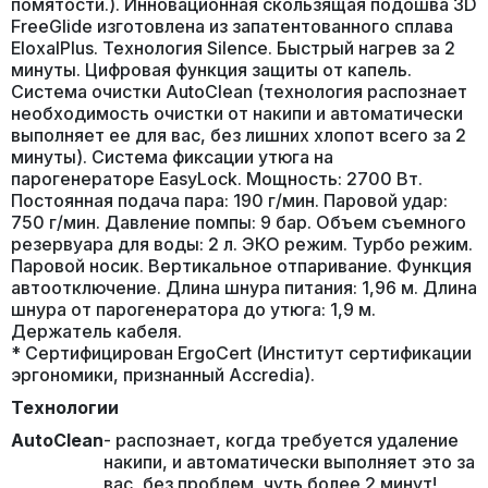
помятости.). Инновационная скользящая подошва 3D
FreeGlide изготовлена из запатентованного сплава
EloxalPlus. Технология Silence. Быстрый нагрев за 2
минуты. Цифровая функция защиты от капель.
Система очистки AutoClean (технология распознает
необходимость очистки от накипи и автоматически
выполняет ее для вас, без лишних хлопот всего за 2
минуты). Система фиксации утюга на
парогенераторе EasyLock. Мощность: 2700 Вт.
Постоянная подача пара: 190 г/мин. Паровой удар:
750 г/мин. Давление помпы: 9 бар. Объем съемного
резервуара для воды: 2 л. ЭКО режим. Турбо режим.
Паровой носик. Вертикальное отпаривание. Функция
автоотключение. Длина шнура питания: 1,96 м. Длина
шнура от парогенератора до утюга: 1,9 м.
Держатель кабеля.
* Сертифицирован ErgoCert (Институт сертификации
эргономики, признанный Accredia).
Технологии
AutoClean
- распознает, когда требуется удаление
накипи, и автоматически выполняет это за
вас, без проблем, чуть более 2 минут!