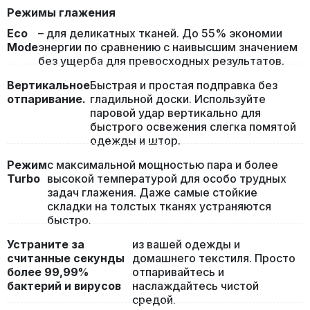
Режимы глажения
Eco
– для деликатных тканей. До 55% экономии
Mode
энергии по сравнению с наивысшим значением
без ущерба для превосходных результатов.
Вертикальное
Быстрая и простая подправка без
отпаривание.
гладильной доски. Используйте
паровой удар вертикально для
быстрого освежения слегка помятой
одежды и штор.
Режим
с максимальной мощностью пара и более
Turbo
высокой температурой для особо трудных
задач глажения. Даже самые стойкие
складки на толстых тканях устраняются
быстро.
Устраните за
из вашей одежды и
считанные секунды
домашнего текстиля. Просто
более 99,99%
отпаривайтесь и
бактерий и вирусов
наслаждайтесь чистой
средой.